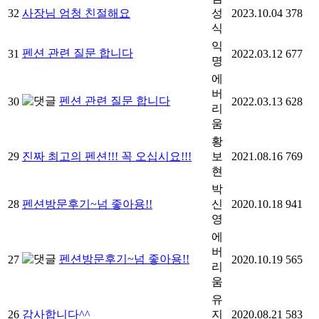
32
사장님 엄청 친절해요
성
2023.10.04
378
식
익
펜션 관련 질문 합니다
31
2022.03.12
677
명
에
버
펜션 관련 질문 합니다
30
2022.03.13
628
리
움
황
29
진짜 최고의 펜션!!! 꼭 오십시요!!!
보
2021.08.16
769
현
박
28
펜션방문후기~넘 좋아용!!
신
2020.10.18
941
영
에
버
펜션방문후기~넘 좋아용!!
27
2020.10.19
565
리
움
유
26
감사합니다^^
지
2020.08.21
583