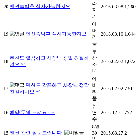
라
펜션숙박후 식사가능한지요
20
2016.03.08
1,260
지
기
에
버
펜션숙박후 식사가능한지요
19
2016.03.10
1,644
리
움
부
펜션도 깔끔하고 사장님 정말 친절하
산
18
2016.02.02
1,072
셔요 ^^
소
녀
에
펜션도 깔끔하고 사장님 정말
버
17
2016.02.02
730
친절하셔요 ^^
리
움
심
16
예약 문의 드려요~~~
연
2015.12.21
752
수
8월
펜션 관련 질문드립니다.
15
30
2015.08.27
2
일