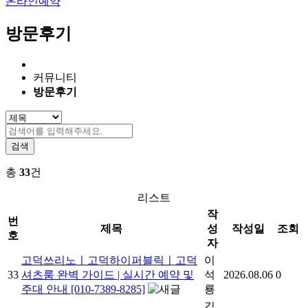
온라인예약
방문후기
커뮤니티
방문후기
검색
총
33
건
리스트
작
번
제목
성
작성일
조회
호
자
고덕쓰리노ㅣ고덕하이퍼블릭ㅣ고덕
이
33
셔츠룸 완벽 가이드 | 실시간 예약 및
석
2026.08.06
0
주대 안내 [010-7389-8285]
룡
김