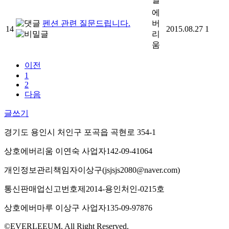
에
펜션 관련 질문드립니다.
버
14
2015.08.27
1
리
움
이전
1
2
다음
글쓰기
경기도 용인시 처인구 포곡읍 곡현로 354-1
상호
에버리움
이연숙
사업자
142-09-41064
개인정보관리책임자
이상구(jsjsjs2080@naver.com)
통신판매업신고번호
제2014-용인처인-0215호
상호
에버마루
이상구
사업자
135-09-97876
©EVERLEEUM. All Right Reserved.