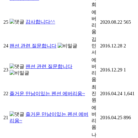
희
에
버
감사합니다^^
25
2020.08.22
565
리
움
김
24
팬션 관련 질문합니다
민
2016.12.28
2
서
에
팬션 관련 질문합니다
버
23
2016.12.29
1
리
움
최
22
즐거운 만남이있는 펜션 에버리움~
진
2016.04.24
1,641
원
에
즐거운 만남이있는 펜션 에버
버
21
2016.04.25
896
리움~
리
움
나