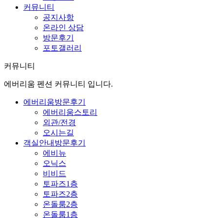
커뮤니티
공지사항
온라인 상담
방문후기
포토갤러리
커뮤니티
에버리움 펜션 커뮤니티 입니다.
에버리움
방문후기
에버리움스토리
외관/전경
오시는길
객실안내
방문후기
에비뉴
오닉스
비비드
토파즈1층
토파즈2층
온돌룸2층
온돌룸1층