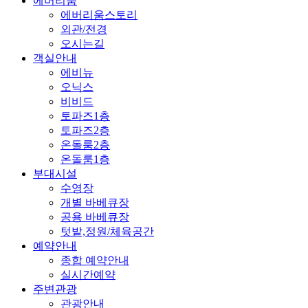
에버리움
에버리움스토리
외관/전경
오시는길
객실안내
에비뉴
오닉스
비비드
토파즈1층
토파즈2층
온돌룸2층
온돌룸1층
부대시설
수영장
개별 바베큐장
공용 바베큐장
텃밭,정원/체육공간
예약안내
종합 예약안내
실시간예약
주변관광
관광안내