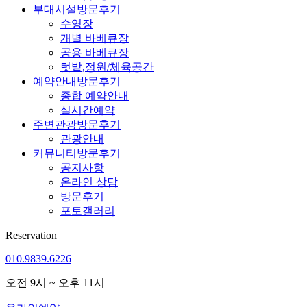
부대시설
방문후기
수영장
개별 바베큐장
공용 바베큐장
텃밭,정원/체육공간
예약안내
방문후기
종합 예약안내
실시간예약
주변관광
방문후기
관광안내
커뮤니티
방문후기
공지사항
온라인 상담
방문후기
포토갤러리
Reservation
010.9839.6226
오전 9시 ~ 오후 11시